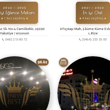
2022 – 2023
2021 – 2022
 iyi Eğlence Mekanı
En iyi Otel
1 kez seçilmiş
4 kez seçilmiş
z Sk. No:4 Camiikebir, 25030
Fıçıtaşı Mah, 3.küme Küme Evle
Yakutiye / erzurum
1, Rize
0442 213 83 72
(0464) 253 53 00
96.62