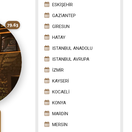
ESKIŞEHIR
GAZIANTEP
79.63
GIRESUN
HATAY
ISTANBUL ANADOLU
ISTANBUL AVRUPA
İZMIR
KAYSERI
KOCAELI
KONYA
MARDIN
MERSIN