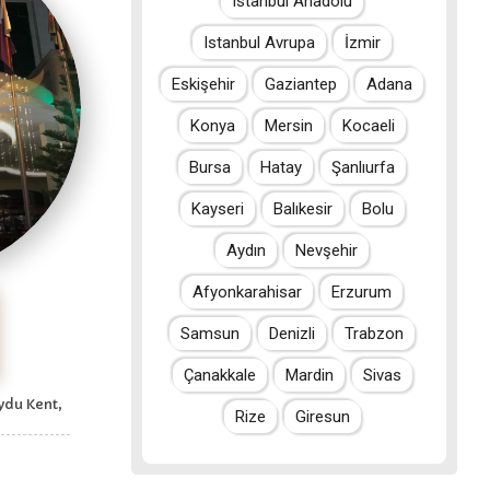
Istanbul Anadolu
Istanbul Avrupa
İzmir
Eskişehir
Gaziantep
Adana
Konya
Mersin
Kocaeli
Bursa
Hatay
Şanlıurfa
Kayseri
Balıkesir
Bolu
Aydın
Nevşehir
Afyonkarahisar
Erzurum
Samsun
Denizli
Trabzon
Çanakkale
Mardin
Sivas
ydu Kent,
Rize
Giresun