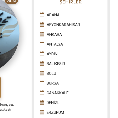
79.12
ŞEHİRLER
ADANA
AFYONKARAHISAR
ANKARA
ANTALYA
AYDIN
l
BALIKESIR
BOLU
BURSA
ÇANAKKALE
DENIZLI
varı, 20.
alıkesir
ERZURUM