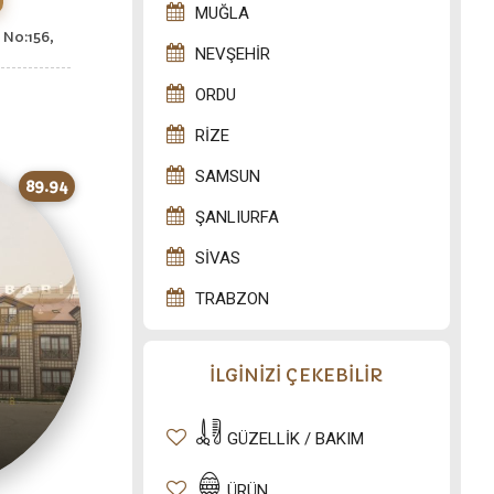
MUĞLA
 No:156,
NEVŞEHIR
ORDU
RIZE
SAMSUN
89.94
ŞANLIURFA
SIVAS
TRABZON
İLGİNİZİ ÇEKEBİLİR
GÜZELLIK / BAKIM
ÜRÜN