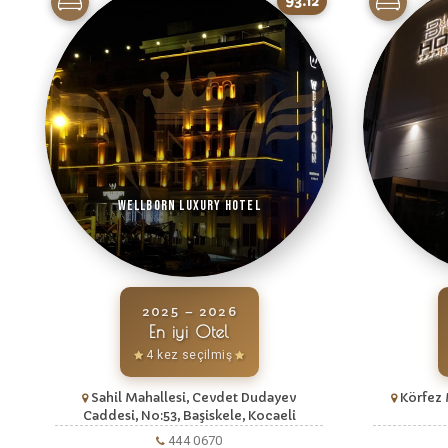
93.12
Wellborn Luxury Hotel
2025 – 2026
En iyi Otel
4 kez seçilmiş
Sahil Mahallesi, Cevdet Dudayev
Körfez 
Caddesi, No:53, Başiskele, Kocaeli
444 0670