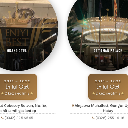
Grand Otel
Ottoman Palace
2021 – 2022
2021 – 2022
En iyi Otel
En iyi Otel
2 kez seçilmiş
2 kez seçilmiş
uat Cebesoy Bulvarı, No: 32,
Akçaova Mahallesi, Güngör U
Şehitkamil,gaziantep
Hatay
(0342) 325 65 65
(0326) 255 16 16