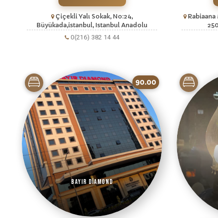
Çiçekli Yalı Sokak, No:24,
Rabiaana 
Büyükada,istanbul, Istanbul Anadolu
250
0(216) 382 14 44
90.00
Bayır Diamond