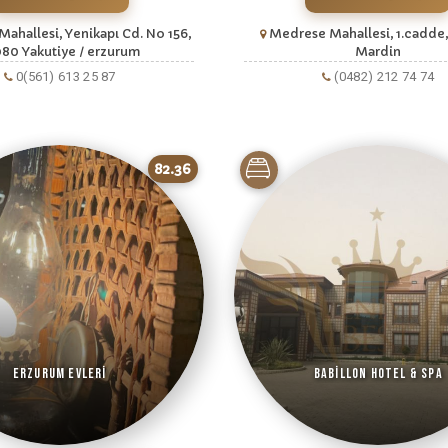
Mahallesi, Yenikapı Cd. No 156,
Medrese Mahallesi, 1.cadde,
80 Yakutiye / erzurum
Mardin
0(561) 613 25 87
(0482) 212 74 74
82.36
Erzurum Evleri
Babillon Hotel & Spa