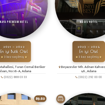
Kaya Premium Hotel
Masel Hotel
2021 – 2022
2023 – 2024
En iyi Butik Otel
En iyi Otel
3 kez seçilmiş
3 kez seçilmiş
Mahallesi, Turan Cemal Beriker
Beyazevler Mh. Adnan Kahveci
lvarı, No:16-A, Adana
46 , Adana
(0322) 888 03 33
(0322) 292 00 00
89.60