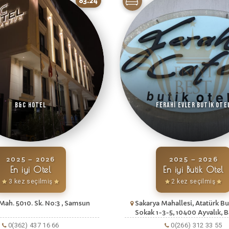
83.24
B&C Hotel
Ferahi Evler Butik Ote
2025 – 2026
2025 – 2026
En iyi Otel
En iyi Butik Otel
3 kez seçilmiş
2 kez seçilmiş
Mah. 5010. Sk. No:3 , Samsun
Sakarya Mahallesi, Atatürk Bul
Sokak 1-3-5, 10400 Ayvalık, B
0(362) 437 16 66
0(266) 312 33 55