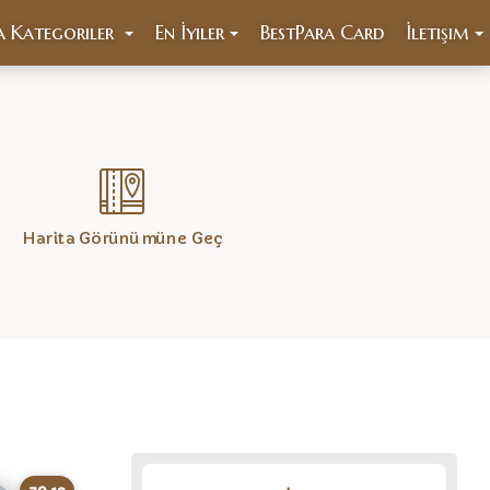
a Kategoriler
En İyiler
BestPara Card
İletişim
Harita Görünümüne Geç