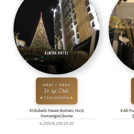
Almira Hotel
2021 – 2022
En iyi Otel
2 kez seçilmiş
Ulubatlı Hasan Bulvarı, No:5
Ali F
Osmangazi,bursa
(0224) 250 20 20