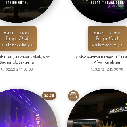
Tasigo Hotel
Budan Termal Otel
2021 – 2022
2021 – 2022
En iyi Otel
En iyi Otel
3 kez seçilmiş
3 kez seçilmiş
allesi, Haktanır Sokak, No:1,
Afyon-Izmir Karayolu Üzeri
Bademlik, Eskişehir
Afyonkarahisar
(0222) 211 03 00
(0272) 246 30 90
82.78