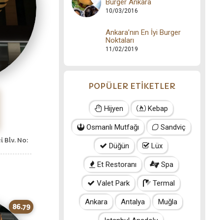
Burger Ankara
10/03/2016
Ankara’nın En İyi Burger
Noktaları
11/02/2019
POPÜLER ETİKETLER
Hijyen
Kebap
Osmanlı Mutfağı
Sandviç
 Blv. No:
Düğün
Lüx
Et Restoranı
Spa
Valet Park
Termal
Ankara
Antalya
Muğla
86.79