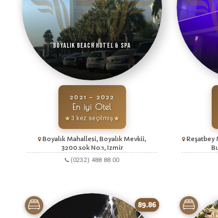
Boyalık Beach Hotel & Spa
2021 – 2022
En iyi Otel
3 kez seçilmiş
Boyalık Mahallesi, Boyalık Mevkii,
Reşatbey 
3200.sok No:1, Izmir
Bu
(0232) 488 88 00
89.86