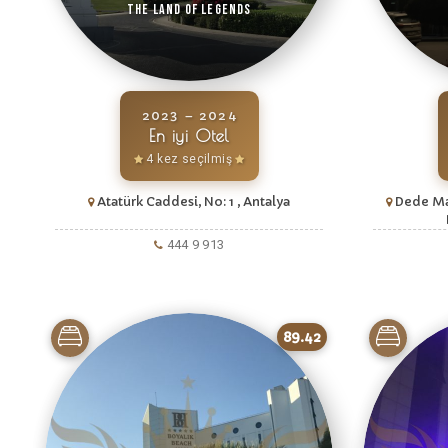
The Land Of Legends
2023 – 2024
En iyi Otel
4 kez seçilmiş
Atatürk Caddesi, No: 1 , Antalya
Dede Mah
444 9 913
89.42