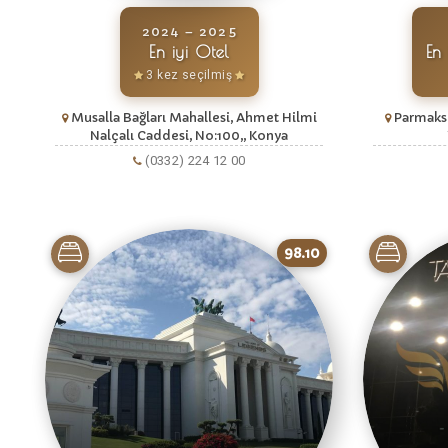
2024 – 2025
En iyi Otel
En
3 kez seçilmiş
Musalla Bağları Mahallesi, Ahmet Hilmi
Parmaksı
Nalçalı Caddesi, No:100,, Konya
(0332) 224 12 00
98.10