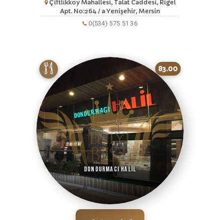
Çiftlikköy Mahallesi, Talat Caddesi, Rigel
Apt. No:264 / a Yenişehir, Mersin
0(534) 575 51 36
83.00
Dondurmacı Halil