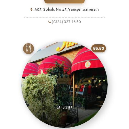
1405. Sokak, No:25, Yenişehir,mersin
(0324) 327 16 50
86.80
Cafe 5 DK