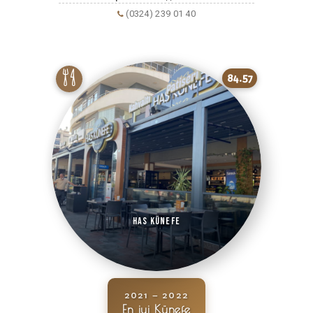
(0324) 239 01 40
84.57
Has Künefe
2021 – 2022
En iyi Künefe