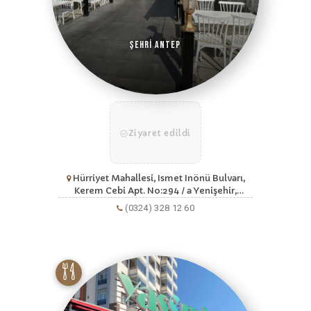
Şehri Antep
Ziyaret edildi
Hürriyet Mahallesi, Ismet Inönü Bulvarı,
Kerem Cebi Apt. No:294 / a Yenişehir,
Mersin
(0324) 328 12 60