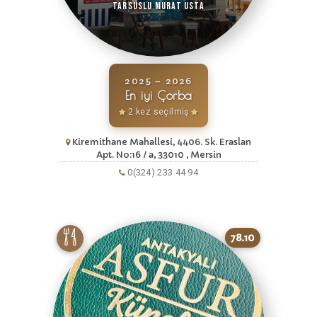
Tarsuslu Murat Usta
2025 – 2026
En iyi Çorba
2 kez seçilmiş
Kiremithane Mahallesi, 4406. Sk. Eraslan
Apt. No:16 / a, 33010 , Mersin
0(324) 233 44 94
78.10