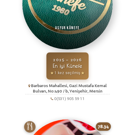
Asfur Künefe
2025 – 2026
En iyi Künefe
1 kez seçilmiş
Barbaros Mahallesi, Gazi Mustafa Kemal
Bulvarı, No:490 / b, Yenişehir, Mersin
0(531) 905 59 11
78.34