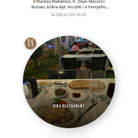
Menteş Mahallesi, H. Okan Merzeci
Bulvarı, Kübra Apt. No:566 / a Yenişehir,
Mersin
(0324) 325 55 45
Rina Restaurant