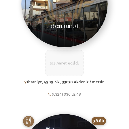
Göksel Tantuni
Ziyaret edildi
Ihsaniye, 4909. Sk., 33070 Akdeniz / mersin
(0324) 336 52 48
78.60