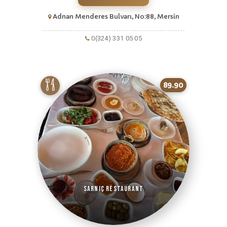
Adnan Menderes Bulvarı, No:88, Mersin
0(324) 331 05 05
89.90
Sarnıç Restaurant