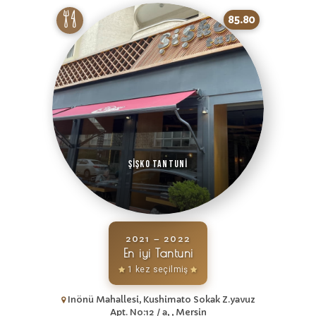
85.80
Şişko Tantuni
2021 – 2022
En iyi Tantuni
1 kez seçilmiş
Inönü Mahallesi, Kushimato Sokak Z.yavuz
Apt. No:12 / a, , Mersin