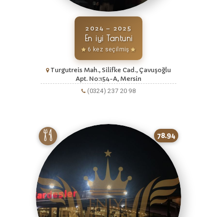
2024 – 2025
En iyi Tantuni
6 kez seçilmiş
Turgutreis Mah., Silifke Cad., Çavuşoğlu
Apt. No:154-A, Mersin
(0324) 237 20 98
78.94