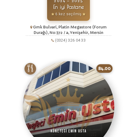
2024 – 2025
En iyi Pastane
6 kez seçilmiş
Gmk Bulvari, Platin Megastore (Forum
Durağı), No:372 / a, Yenişehir, Mersin
(0324) 326 04 33
84.00
Künefeci Emin Usta