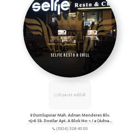
Selfie Resto & Chill
Ziyaret edildi
Dumlupınar Mah. Adnan Menderes Blv.
1516 Sk. Dostlar Apt. A Blok No: 1 / a (Adnan
Menderes Bulvarı)33130 Mersin
(0324) 328 40 00