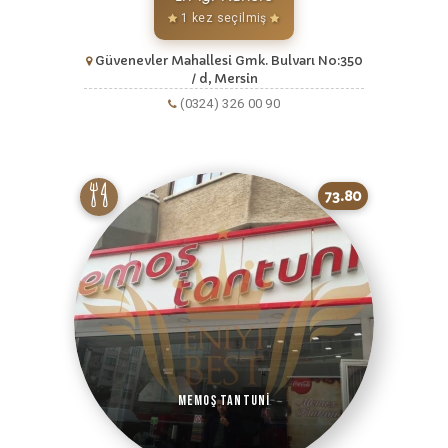
1 kez seçilmiş
Güvenevler Mahallesi Gmk. Bulvarı No:350
/ d, Mersin
(0324) 326 00 90
73.80
Memoş Tantuni