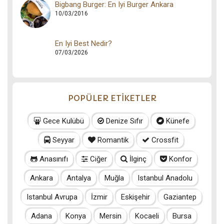
Bigbang Burger: En Iyi Burger Ankara
10/03/2016
En Iyi Best Nedir?
07/03/2026
POPÜLER ETİKETLER
Gece Kulübü
Denize Sıfır
Künefe
Seyyar
Romantik
Crossfit
Anasınıfı
Ciğer
İlginç
Konfor
Ankara
Antalya
Muğla
Istanbul Anadolu
Istanbul Avrupa
İzmir
Eskişehir
Gaziantep
Adana
Konya
Mersin
Kocaeli
Bursa