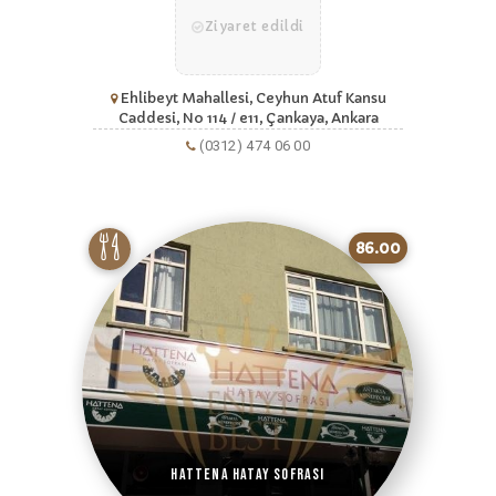
Ziyaret edildi
Ehlibeyt Mahallesi, Ceyhun Atuf Kansu
Caddesi, No 114 / e11, Çankaya, Ankara
(0312) 474 06 00
86.00
Hattena Hatay Sofrası