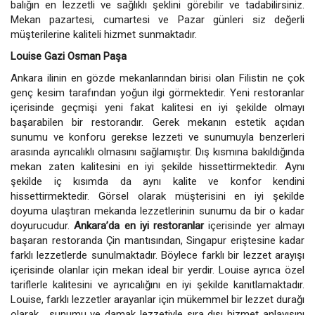
balığın en lezzetli ve sağlıklı şeklini görebilir ve tadabilirsiniz.
Mekan pazartesi, cumartesi ve Pazar günleri siz değerli
müşterilerine kaliteli hizmet sunmaktadır.
Louise Gazi Osman Paşa
Ankara ilinin en gözde mekanlarından birisi olan Filistin ne çok
genç kesim tarafından yoğun ilgi görmektedir. Yeni restoranlar
içerisinde geçmişi yeni fakat kalitesi en iyi şekilde olmayı
başarabilen bir restorandır. Gerek mekanın estetik açıdan
sunumu ve konforu gerekse lezzeti ve sunumuyla benzerleri
arasında ayrıcalıklı olmasını sağlamıştır. Dış kısmına bakıldığında
mekan zaten kalitesini en iyi şekilde hissettirmektedir. Aynı
şekilde iç kısımda da aynı kalite ve konfor kendini
hissettirmektedir. Görsel olarak müşterisini en iyi şekilde
doyuma ulaştıran mekanda lezzetlerinin sunumu da bir o kadar
doyurucudur.
Ankara’da en iyi restoranlar
içerisinde yer almayı
başaran restoranda Çin mantısından, Singapur eriştesine kadar
farklı lezzetlerde sunulmaktadır. Böylece farklı bir lezzet arayışı
içerisinde olanlar için mekan ideal bir yerdir. Louise ayrıca özel
tariflerle kalitesini ve ayrıcalığını en iyi şekilde kanıtlamaktadır.
Louise, farklı lezzetler arayanlar için mükemmel bir lezzet durağı
olarak , sunumu ve damak lezzetiyle sıra dışı hizmet anlayışını