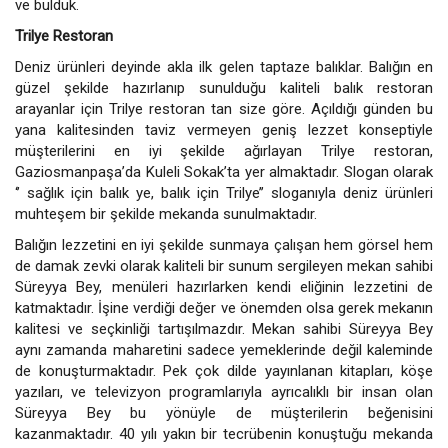
ve bulduk.
Trilye Restoran
Deniz ürünleri deyinde akla ilk gelen taptaze balıklar. Balığın en
güzel şekilde hazırlanıp sunulduğu kaliteli balık restoran
arayanlar için Trilye restoran tan size göre. Açıldığı günden bu
yana kalitesinden taviz vermeyen geniş lezzet konseptiyle
müşterilerini en iyi şekilde ağırlayan Trilye restoran,
Gaziosmanpaşa’da Kuleli Sokak’ta yer almaktadır. Slogan olarak
‘’ sağlık için balık ye, balık için Trilye’’ sloganıyla deniz ürünleri
muhteşem bir şekilde mekanda sunulmaktadır.
Balığın lezzetini en iyi şekilde sunmaya çalışan hem görsel hem
de damak zevki olarak kaliteli bir sunum sergileyen mekan sahibi
Süreyya Bey, menüleri hazırlarken kendi eliğinin lezzetini de
katmaktadır. İşine verdiği değer ve önemden olsa gerek mekanın
kalitesi ve seçkinliği tartışılmazdır. Mekan sahibi Süreyya Bey
aynı zamanda maharetini sadece yemeklerinde değil kaleminde
de konuşturmaktadır. Pek çok dilde yayınlanan kitapları, köşe
yazıları, ve televizyon programlarıyla ayrıcalıklı bir insan olan
Süreyya Bey bu yönüyle de müşterilerin beğenisini
kazanmaktadır. 40 yılı yakın bir tecrübenin konuştuğu mekanda