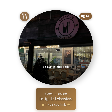
83.66
Kasap'ın Mutfağı
2021 – 2022
En iyi Et Lokantası
1 kez seçilmiş