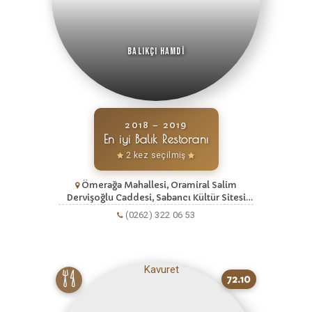
Balıkçı Hamdi
2018 – 2019
En iyi Balık Restoranı
2 kez seçilmiş
Ömerağa Mahallesi, Oramiral Salim
Dervişoğlu Caddesi, Sabancı Kültür Sitesi
Balıkçı Lokantaları, No:7, Izmit, Kocaeli
(0262) 322 06 53
72.10