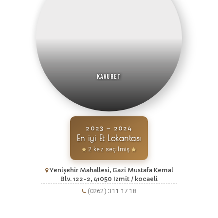
Kavuret
2023 – 2024
En iyi Et Lokantası
2 kez seçilmiş
Yenişehir Mahallesi, Gazi Mustafa Kemal
Blv. 122-2, 41050 Izmit / kocaeli
(0262) 311 17 18