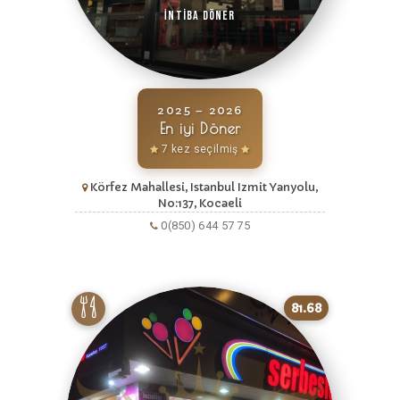
İntiba Döner
2025 – 2026
En iyi Döner
7 kez seçilmiş
Körfez Mahallesi, Istanbul Izmit Yanyolu,
No:137, Kocaeli
0(850) 644 57 75
81.68