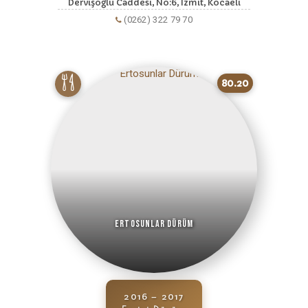
Dervişoğlu Caddesi, No:6, Izmit, Kocaeli
(0262) 322 79 70
80.20
Ertosunlar Dürüm
2016 – 2017