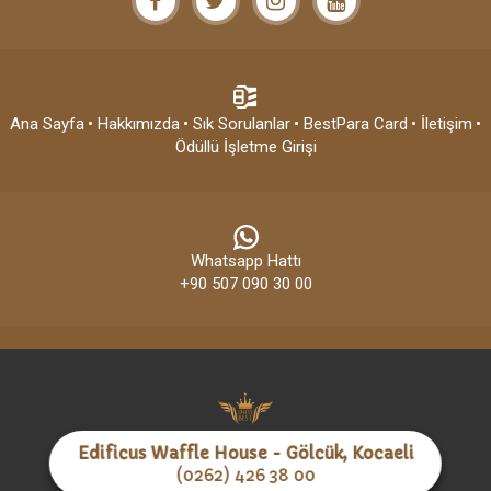
Ana Sayfa
• Hakkımızda
• Sık Sorulanlar
• BestPara Card
• İletişim
•
Ödüllü İşletme Girişi
Whatsapp Hattı
+90 507 090 30 00
Edificus Waffle House - Gölcük, Kocaeli
Copyright © En İyi Best ~ All right reserved
(0262) 426 38 00