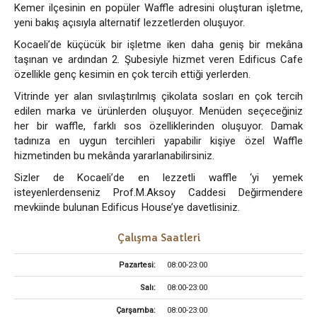
Kemer ilçesinin en popüler Waffle adresini oluşturan işletme,
yeni bakış açısıyla alternatif lezzetlerden oluşuyor.
Kocaeli’de küçücük bir işletme iken daha geniş bir mekâna
taşınan ve ardından 2. Şubesiyle hizmet veren Edificus Cafe
özellikle genç kesimin en çok tercih ettiği yerlerden.
Vitrinde yer alan sıvılaştırılmış çikolata sosları en çok tercih
edilen marka ve ürünlerden oluşuyor. Menüden seçeceğiniz
her bir waffle, farklı sos özelliklerinden oluşuyor. Damak
tadınıza en uygun tercihleri yapabilir kişiye özel Waffle
hizmetinden bu mekânda yararlanabilirsiniz.
Sizler de Kocaeli’de en lezzetli waffle ‘yi yemek
isteyenlerdenseniz Prof.M.Aksoy Caddesi Değirmendere
mevkiinde bulunan Edificus House’ye davetlisiniz.
Çalışma Saatleri
Pazartesi:
08:00-23:00
Salı:
08:00-23:00
Çarşamba:
08:00-23:00