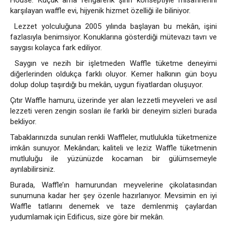
House. Küçük ama rengarenk şirin konseptiyle misafirlerini
karşılayan waffle evi, hijyenik hizmet özelliği ile biliniyor.
Lezzet yolculuğuna 2005 yılında başlayan bu mekân, işini
fazlasıyla benimsiyor. Konuklarına gösterdiği mütevazı tavrı ve
saygısı kolayca fark ediliyor.
Saygın ve nezih bir işletmeden Waffle tüketme deneyimi
diğerlerinden oldukça farklı oluyor. Kemer halkının gün boyu
dolup dolup taşırdığı bu mekân, uygun fiyatlardan oluşuyor.
Çıtır Waffle hamuru, üzerinde yer alan lezzetli meyveleri ve asıl
lezzeti veren zengin sosları ile farklı bir deneyim sizleri burada
bekliyor.
Tabaklarınızda sunulan renkli Waffleler, mutlulukla tüketmenize
imkân sunuyor. Mekândan; kaliteli ve leziz Waffle tüketmenin
mutluluğu ile
yüzünüzde kocaman bir gülümsemeyle
ayrılabilirsiniz.
Burada, Waffle’ın hamurundan meyvelerine çikolatasından
sunumuna kadar her şey özenle hazırlanıyor. Mevsimin en iyi
Waffle tatlarını denemek ve taze demlenmiş çaylardan
yudumlamak için Edificus, size göre bir mekân.