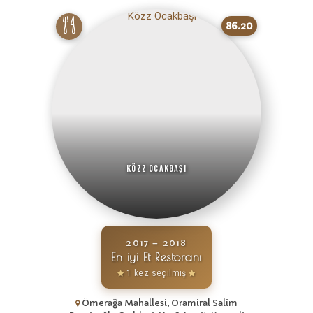
86.20
Közz Ocakbaşı
2017 – 2018
En iyi Et Restoranı
1 kez seçilmiş
Ömerağa Mahallesi, Oramiral Salim