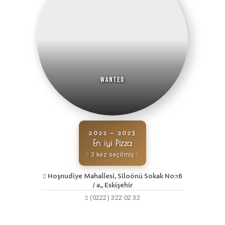
Wanted
2022 – 2023
En iyi Pizza
3 kez seçilmiş
Hoşnudiye Mahallesi, Siloönü Sokak No:16
/ a,, Eskişehir
(0222) 322 02 32