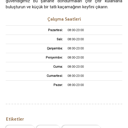
güvendiğimiz bu şahane dondurmaları çıtır çıtır külahlarla
buluşturun ve küçük bir tatlı kaçamağının keyfini çıkarın.
Çalışma Saatleri
Pazartesi:
08:00-23:00
Salı:
08:00-23:00
Çarşamba:
08:00-23:00
Perşembe:
08:00-23:00
Cuma:
08:00-23:00
Cumartesi:
08:00-23:00
Pazar:
08:00-23:00
Etiketler