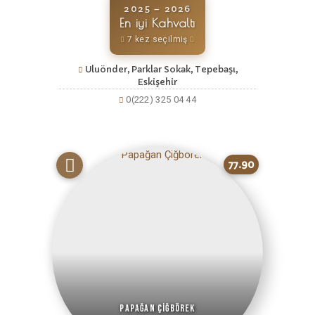
2025 – 2026
En iyi Kahvaltı
7 kez seçilmiş
Uluönder, Parklar Sokak, Tepebaşı,
Eskişehir
0(222) 325 04 44
77.90
Papağan Çiğbörek