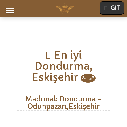
GİT
En iyi
Dondurma,
Eskişehir
84.56
Madımak Dondurma -
Odunpazarı,Eskişehir