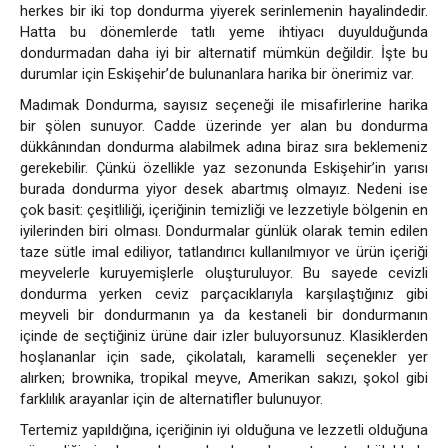
herkes bir iki top dondurma yiyerek serinlemenin hayalindedir.
Hatta bu dönemlerde tatlı yeme ihtiyacı duyulduğunda
dondurmadan daha iyi bir alternatif mümkün değildir. İşte bu
durumlar için Eskişehir’de bulunanlara harika bir önerimiz var.
Madımak Dondurma, sayısız seçeneği ile misafirlerine harika
bir şölen sunuyor. Cadde üzerinde yer alan bu dondurma
dükkânından dondurma alabilmek adına biraz sıra beklemeniz
gerekebilir. Çünkü özellikle yaz sezonunda Eskişehir’in yarısı
burada dondurma yiyor desek abartmış olmayız. Nedeni ise
çok basit: çeşitliliği, içeriğinin temizliği ve lezzetiyle bölgenin en
iyilerinden biri olması. Dondurmalar günlük olarak temin edilen
taze sütle imal ediliyor, tatlandırıcı kullanılmıyor ve ürün içeriği
meyvelerle kuruyemişlerle oluşturuluyor. Bu sayede cevizli
dondurma yerken ceviz parçacıklarıyla karşılaştığınız gibi
meyveli bir dondurmanın ya da kestaneli bir dondurmanın
içinde de seçtiğiniz ürüne dair izler buluyorsunuz. Klasiklerden
hoşlananlar için sade, çikolatalı, karamelli seçenekler yer
alırken; brownika, tropikal meyve, Amerikan sakızı, şokol gibi
farklılık arayanlar için de alternatifler bulunuyor.
Tertemiz yapıldığına, içeriğinin iyi olduğuna ve lezzetli olduğuna