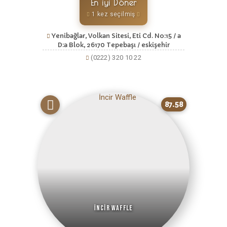
En iyi Döner
1 kez seçilmiş
Yenibağlar, Volkan Sitesi, Eti Cd. No:15 / a
D:a Blok, 26170 Tepebaşı / eskişehir
(0222) 320 10 22
87.58
İncir Waffle