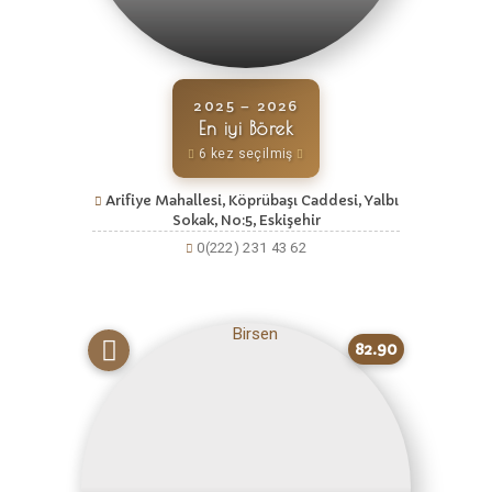
2025 – 2026
En iyi Börek
6 kez seçilmiş
Arifiye Mahallesi, Köprübaşı Caddesi, Yalbı
Sokak, No:5, Eskişehir
0(222) 231 43 62
82.90