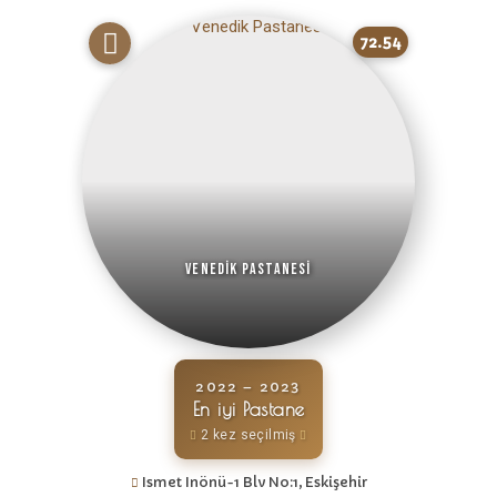
72.54
Venedik Pastanesi
2022 – 2023
En iyi Pastane
2 kez seçilmiş
Ismet Inönü-1 Blv No:1, Eskişehir