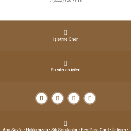
(0222) 320 71 18
İşletme Öner
Bu yılın en iyileri
Ana Sayfa
• Hakkımızda
• Sık Sorulanlar
• BestPara Card
• İletişim
•