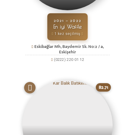
2021 – 2022
En iyi Waffle
1 kez seçilmiş
Eskibağlar Mh, Baydemir Sk. No:2 / a,
Eskişehir
(0222) 220 01 12
82.71