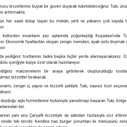
ucu lezzetlerine büyük bir güven duyarak tüketebileceğiniz Tuki, ürün 
nı arttırmakta.
n her saati dolup taşan bu mekân, yerli ve yabancı çok sayıda tur
or.
lı kültürden insanların yaz aylarında yoğunlaştığı Kuşadası’nda Tu
or. Ekonomik fiyatlardan oluşan zengin menüleri, ayak üstü doymak i
yor.
a yediğiniz tostlarının tadını başka hiçbir yerde alamayacaksınız. Ö
dolu içeriğiyle kişiye özel olarak hazırlanıyor.
iğiniz malzemelerin bir araya getirilerek oluşturulduğu tostla
lmaz lezzetler bırakacak.
 kıvamı, zengin iç yapısı ve lezzetli şekliyle Tuki, sayısız tost seçen
dırıyor.
 duyduğu aşkı hizmetlerine bütünüyle yansıtmayı başaran Tuki, bölge
larından biri.
arının yanı sıra Çarşaflı lezzetiyle de adından fazlasıyla söz ettiren
 neslin tek tercihi. Kendine has burger yorumları ile menüsünü zen