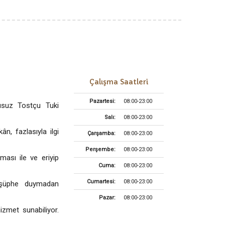
Çalışma Saatleri
Pazartesi:
08:00-23:00
kusuz Tostçu Tuki
Salı:
08:00-23:00
n, fazlasıyla ilgi
Çarşamba:
08:00-23:00
Perşembe:
08:00-23:00
ması ile ve eriyip
Cuma:
08:00-23:00
Cumartesi:
08:00-23:00
ç şüphe duymadan
Pazar:
08:00-23:00
izmet sunabiliyor.