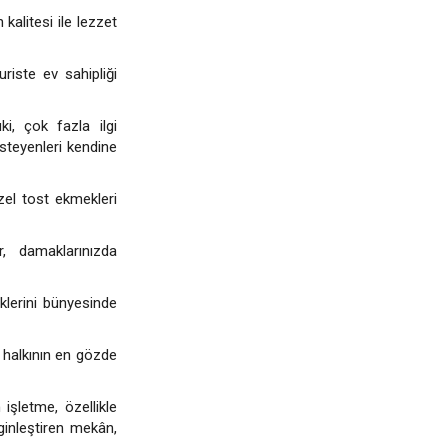
kalitesi ile lezzet
iste ev sahipliği
ki, çok fazla ilgi
steyenleri kendine
zel tost ekmekleri
r, damaklarınızda
eklerini bünyesinde
 halkının en gözde
 işletme, özellikle
ginleştiren mekân,