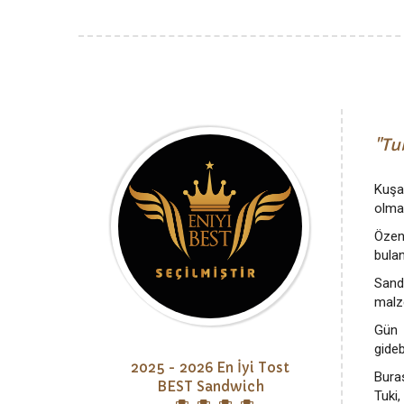
Tu
Kuşa
olmak
Özen
bulan
Sand
malze
Gün 
gideb
2025 - 2026 En İyi Tost
Bura
BEST Sandwich
Tuki,