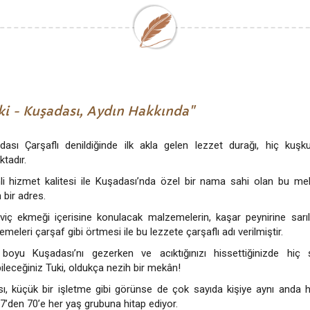
ki - Kuşadası, Aydın Hakkında
dası Çarşaflı denildiğinde ilk akla gelen lezzet durağı, hiç kuş
tadır.
li hizmet kalitesi ile Kuşadası’nda özel bir nama sahi olan bu mekâ
 bir adres.
viç ekmeği içerisine konulacak malzemelerin, kaşar peynirine sarıl
meleri çarşaf gibi örtmesi ile bu lezzete çarşaflı adı verilmiştir.
boyu Kuşadası’nı gezerken ve acıktığınızı hissettiğinizde hi
ileceğiniz Tuki, oldukça nezih bir mekân!
sı, küçük bir işletme gibi görünse de çok sayıda kişiye aynı anda h
 7’den 70’e her yaş grubuna hitap ediyor.