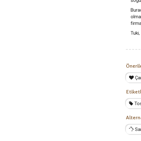
soğuk
Bura
olma
firma
Tuki,
Öneril
Çar
Etiket
Tos
Altern
Sa