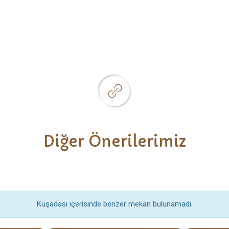
Diğer Önerilerimiz
Kuşadası içerisinde benzer mekan bulunamadı.