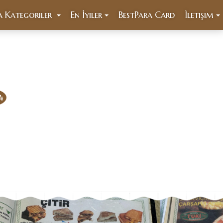
a Kategoriler
En İyiler
BestPara Card
İletişim
4