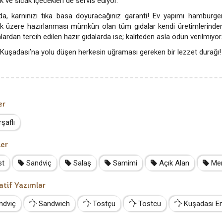
 ve sıcak içecekleri de servis ediyor.
da, karnınızı tıka basa doyuracağınız garanti! Ev yapımı hamburge
k üzere hazırlanması mümkün olan tüm gıdalar kendi üretimlerinden
lardan tercih edilen hazır gıdalarda ise; kaliteden asla ödün verilmiyor
 Kuşadası’na yolu düşen herkesin uğraması gereken bir lezzet durağı!
er
şaflı
ler
t
Sandviç
Salaş
Samimi
Açık Alan
Mer
atif Yazımlar
ndviç
Sandwich
Tostçu
Tostcu
Kuşadası En 