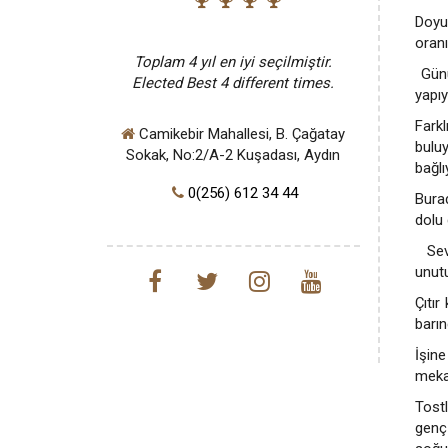
Doyur
oranı
Toplam 4 yıl en iyi seçilmiştir.
Günü
Elected Best 4 different times.
yapıy
Fark
Camikebir Mahallesi, B. Çağatay
buluy
Sokak, No:2/A-2 Kuşadası, Aydın
bağlı
0(256) 612 34 44
Burad
dolu 
Sevd
unutu
Çıtır
barın
İşine
mekan
Tostl
genç