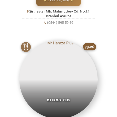
2 kez seçilmiş
Şirinevler Mh, Mahmutbey Cd. No:34,
Istanbul Avrupa
(0544) 595 59 49
73.20
Mr Hamza Plus