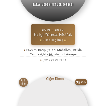
Hatay Medeniyetler Sofrası
2019 – 2020
En iyi Yöresel Mutfak
3 kez seçilmiş
Taksim, Katip Çelebi Mahallesi, Istiklal
Caddesi, No:39, Istanbul Avrupa
(0212) 293 31 31
75.06