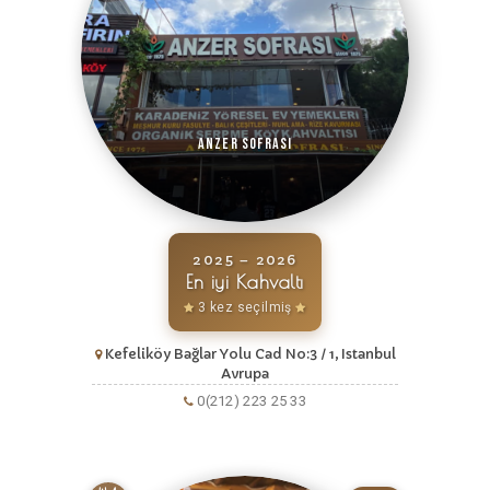
Anzer Sofrası
2025 – 2026
En iyi Kahvaltı
3 kez seçilmiş
Kefeliköy Bağlar Yolu Cad No:3 / 1, Istanbul
Avrupa
0(212) 223 25 33