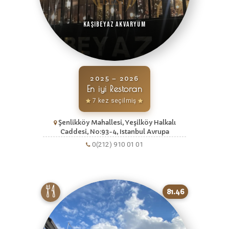
Kaşıbeyaz Akvaryum
2025 – 2026
En iyi Restoran
7 kez seçilmiş
Şenlikköy Mahallesi, Yeşilköy Halkalı
Caddesi, No:93-4, Istanbul Avrupa
0(212) 910 01 01
81.46