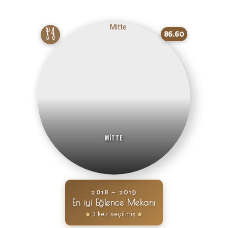
86.60
Mitte
2018 – 2019
En iyi Eğlence Mekanı
3 kez seçilmiş