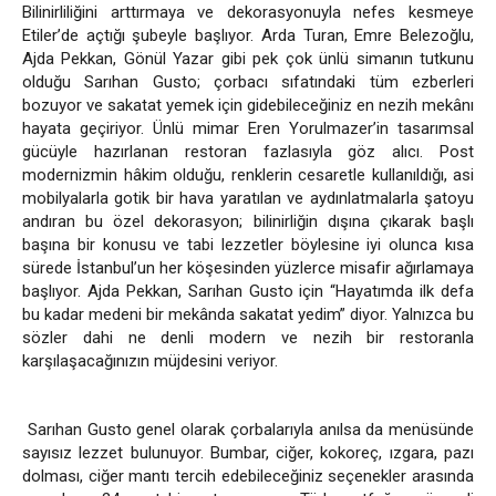
Bilinirliliğini arttırmaya ve dekorasyonuyla nefes kesmeye
Etiler’de açtığı şubeyle başlıyor. Arda Turan, Emre Belezoğlu,
Ajda Pekkan, Gönül Yazar gibi pek çok ünlü simanın tutkunu
olduğu Sarıhan Gusto; çorbacı sıfatındaki tüm ezberleri
bozuyor ve sakatat yemek için gidebileceğiniz en nezih mekânı
hayata geçiriyor. Ünlü mimar Eren Yorulmazer’in tasarımsal
gücüyle hazırlanan restoran fazlasıyla göz alıcı. Post
modernizmin hâkim olduğu, renklerin cesaretle kullanıldığı, asi
mobilyalarla gotik bir hava yaratılan ve aydınlatmalarla şatoyu
andıran bu özel dekorasyon; bilinirliğin dışına çıkarak başlı
başına bir konusu ve tabi lezzetler böylesine iyi olunca kısa
sürede İstanbul’un her köşesinden yüzlerce misafir ağırlamaya
başlıyor. Ajda Pekkan, Sarıhan Gusto için “Hayatımda ilk defa
bu kadar medeni bir mekânda sakatat yedim” diyor. Yalnızca bu
sözler dahi ne denli modern ve nezih bir restoranla
karşılaşacağınızın müjdesini veriyor.
Sarıhan Gusto genel olarak çorbalarıyla anılsa da menüsünde
sayısız lezzet bulunuyor. Bumbar, ciğer, kokoreç, ızgara, pazı
dolması, ciğer mantı tercih edebileceğiniz seçenekler arasında