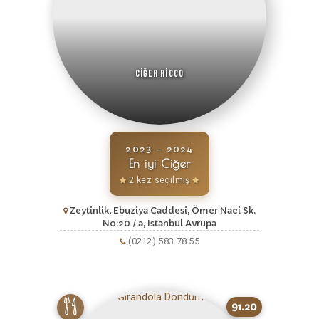
Ciğer Ricco
2023 – 2024
En iyi Ciğer
2 kez seçilmiş
Zeytinlik, Ebuziya Caddesi, Ömer Naci Sk.
No:20 / a, Istanbul Avrupa
(0212) 583 78 55
91.20