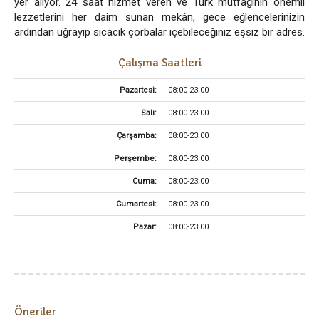
yer alıyor. 24 saat hizmet veren ve Türk mutfağının önemli
lezzetlerini her daim sunan mekân, gece eğlencelerinizin
ardından uğrayıp sıcacık çorbalar içebileceğiniz eşsiz bir adres.
Çalışma Saatleri
Pazartesi:
08:00-23:00
Salı:
08:00-23:00
Çarşamba:
08:00-23:00
Perşembe:
08:00-23:00
Cuma:
08:00-23:00
Cumartesi:
08:00-23:00
Pazar:
08:00-23:00
Öneriler