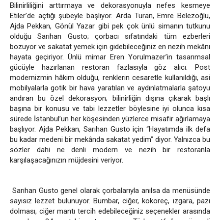
Bilinirliliğini arttırmaya ve dekorasyonuyla nefes kesmeye
Etiler’de açtığı şubeyle başlıyor. Arda Turan, Emre Belezoğlu,
Ajda Pekkan, Gönül Yazar gibi pek çok ünlü simanın tutkunu
olduğu Sarıhan Gusto; çorbacı sıfatındaki tüm ezberleri
bozuyor ve sakatat yemek için gidebileceğiniz en nezih mekânı
hayata geçiriyor. Ünlü mimar Eren Yorulmazer’in tasarımsal
gücüyle hazırlanan restoran fazlasıyla göz alıcı. Post
modernizmin hâkim olduğu, renklerin cesaretle kullanıldığı, asi
mobilyalarla gotik bir hava yaratılan ve aydınlatmalarla şatoyu
andıran bu özel dekorasyon; bilinirliğin dışına çıkarak başlı
başına bir konusu ve tabi lezzetler böylesine iyi olunca kısa
sürede İstanbul’un her köşesinden yüzlerce misafir ağırlamaya
başlıyor. Ajda Pekkan, Sarıhan Gusto için “Hayatımda ilk defa
bu kadar medeni bir mekânda sakatat yedim” diyor. Yalnızca bu
sözler dahi ne denli modern ve nezih bir restoranla
karşılaşacağınızın müjdesini veriyor.
Sarıhan Gusto genel olarak çorbalarıyla anılsa da menüsünde
sayısız lezzet bulunuyor. Bumbar, ciğer, kokoreç, ızgara, pazı
dolması, ciğer mantı tercih edebileceğiniz seçenekler arasında