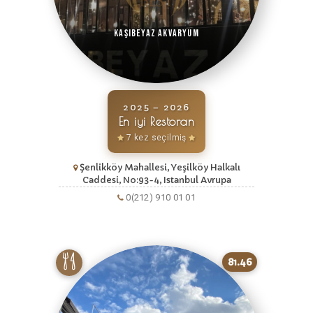
Kaşıbeyaz Akvaryum
2025 – 2026
En iyi Restoran
7 kez seçilmiş
Şenlikköy Mahallesi, Yeşilköy Halkalı
Caddesi, No:93-4, Istanbul Avrupa
0(212) 910 01 01
81.46