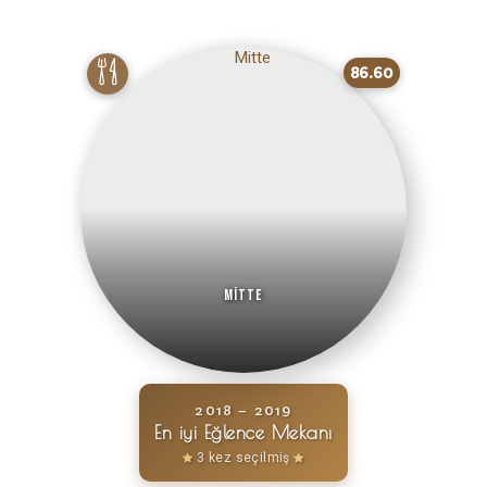
86.60
Mitte
2018 – 2019
En iyi Eğlence Mekanı
3 kez seçilmiş