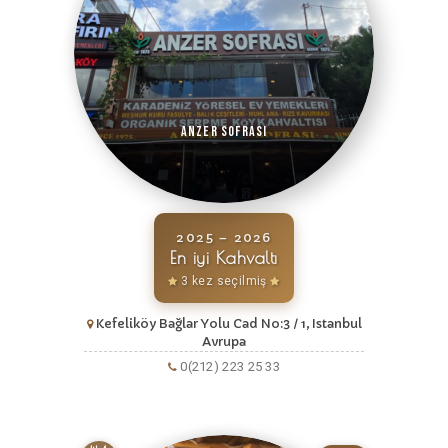
Anzer Sofrası
2025 – 2026
En iyi Kahvaltı
3 kez seçilmiş
Kefeliköy Bağlar Yolu Cad No:3 / 1, Istanbul
Avrupa
0(212) 223 25 33