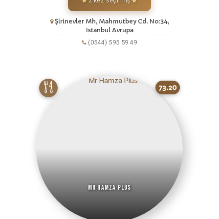
2 kez seçilmiş
Şirinevler Mh, Mahmutbey Cd. No:34,
Istanbul Avrupa
(0544) 595 59 49
73.20
Mr Hamza Plus