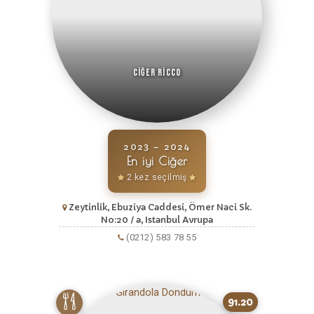
Ciğer Ricco
2023 – 2024
En iyi Ciğer
2 kez seçilmiş
Zeytinlik, Ebuziya Caddesi, Ömer Naci Sk.
No:20 / a, Istanbul Avrupa
(0212) 583 78 55
91.20