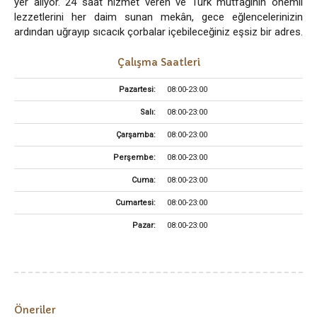
yer alıyor. 24 saat hizmet veren ve Türk mutfağının önemli
lezzetlerini her daim sunan mekân, gece eğlencelerinizin
ardından uğrayıp sıcacık çorbalar içebileceğiniz eşsiz bir adres.
Çalışma Saatleri
Pazartesi:
08:00-23:00
Salı:
08:00-23:00
Çarşamba:
08:00-23:00
Perşembe:
08:00-23:00
Cuma:
08:00-23:00
Cumartesi:
08:00-23:00
Pazar:
08:00-23:00
Öneriler