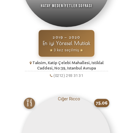
Hatay Medeniyetler Sofrası
2019 – 2020
En iyi Yöresel Mutfak
3 kez seçilmiş
Taksim, Katip Çelebi Mahallesi, Istiklal
Caddesi, No:39, Istanbul Avrupa
(0212) 293 31 31
75.06